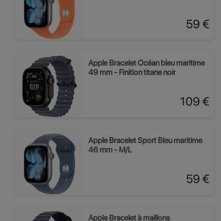
Prix
59 €
Apple Bracelet Océan bleu maritime
49 mm - Finition titane noir
Prix
109 €
Apple Bracelet Sport Bleu maritime
46 mm - M/L
Prix
59 €
Apple Bracelet à maillons