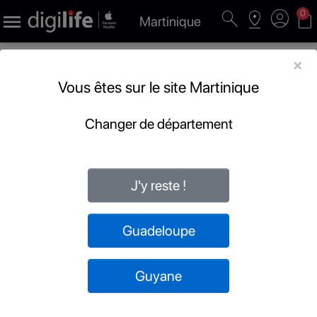
search
pin_drop
account_circle
shopping_bag
0

Martinique
×
Vous êtes sur le site Martinique
Changer de département
J'y reste !
Guadeloupe
Guyane