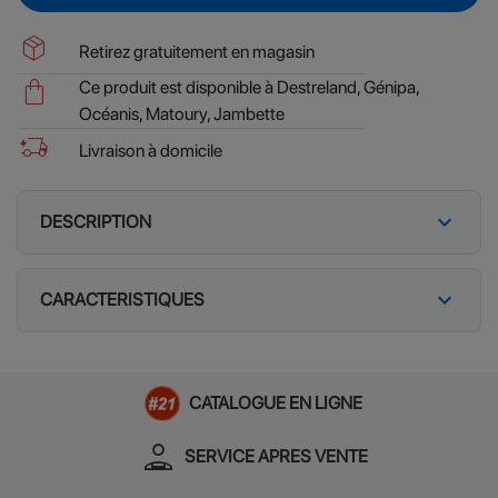
package_2
Retirez gratuitement en magasin
shopping_bag
Ce produit est disponible à Destreland, Génipa,
Océanis, Matoury, Jambette
delivery_truck_bolt
Livraison à domicile
expand_more
DESCRIPTION
expand_more
CARACTERISTIQUES
CATALOGUE EN LIGNE
person_apron
SERVICE APRES VENTE