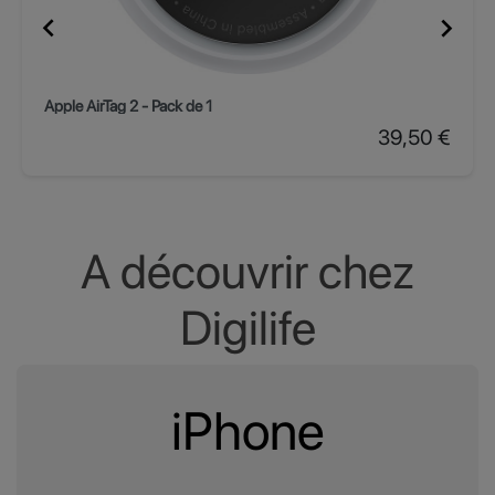


Apple AirTag 2 - Pack de 1
Prix
39,50 €
A découvrir chez
Digilife
iPhone