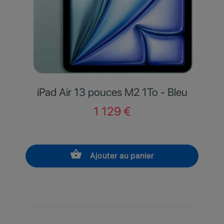
iPad Air 13 pouces M2 1To - Bleu
Prix de base
Prix
1 129 €
shopping_basket
Ajouter au panier