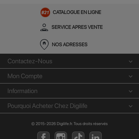
CATALOGUE EN LIGNE
person_apron
SERVICE APRES VENTE
home_pin
NOS ADRESSES
Contactez-Nous
Mon Compte
Information
Pourquoi Acheter Chez Digilife
© 2015-2026 Digilife.fr. Tous droits réservés