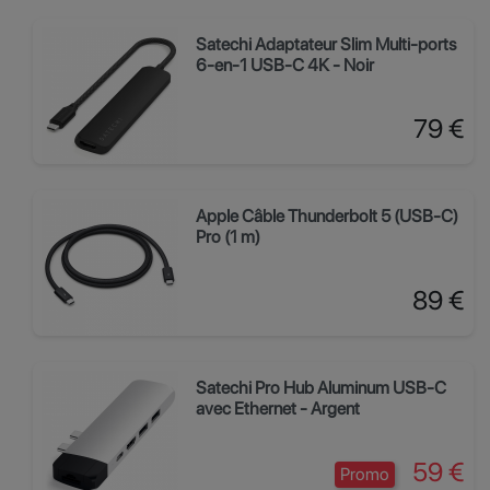
Satechi Adaptateur Slim Multi-ports
6-en-1 USB-C 4K - Noir
Prix
79 €
Apple Câble Thunderbolt 5 (USB‑C)
Pro (1 m)
Prix
89 €
Satechi Pro Hub Aluminum USB-C
avec Ethernet - Argent
Prix
59 €
Promo