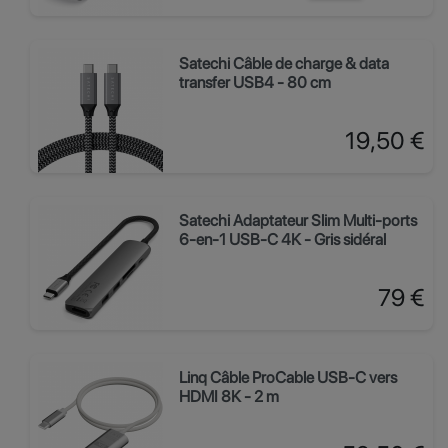
Satechi Câble de charge & data
transfer USB4 - 80 cm
Prix
19,50 €
Satechi Adaptateur Slim Multi-ports
6-en-1 USB-C 4K - Gris sidéral
Prix
79 €
Linq Câble ProCable USB-C vers
HDMI 8K - 2 m
Prix