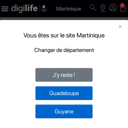
search
pin_drop
account_circle
shopping_bag
0

Martinique
×
Vous êtes sur le site Martinique
Changer de département
J'y reste !
Guadeloupe
Guyane


Filtrer