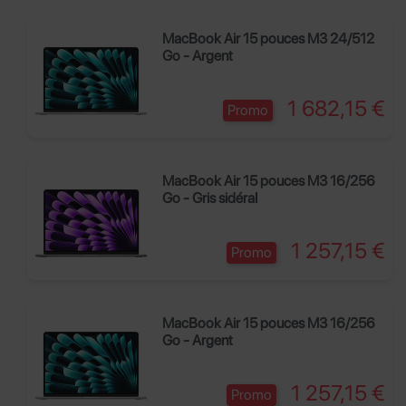
MacBook Air 15 pouces M3 24/512
Go - Argent
Prix
1 682,15 €
Promo
MacBook Air 15 pouces M3 16/256
Go - Gris sidéral
Prix
1 257,15 €
Promo
MacBook Air 15 pouces M3 16/256
Go - Argent
Prix
1 257,15 €
Promo