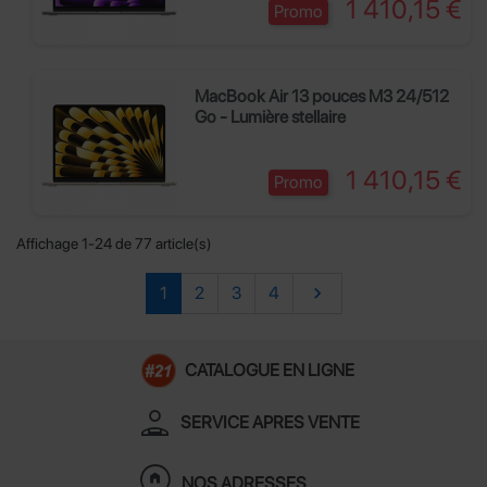
Prix
1 410,15 €
Promo
MacBook Air 13 pouces M3 24/512
Go - Lumière stellaire
Prix
1 410,15 €
Promo
Affichage 1-24 de 77 article(s)
Suivant
1
2
3
4

CATALOGUE EN LIGNE
person_apron
SERVICE APRES VENTE
home_pin
NOS ADRESSES