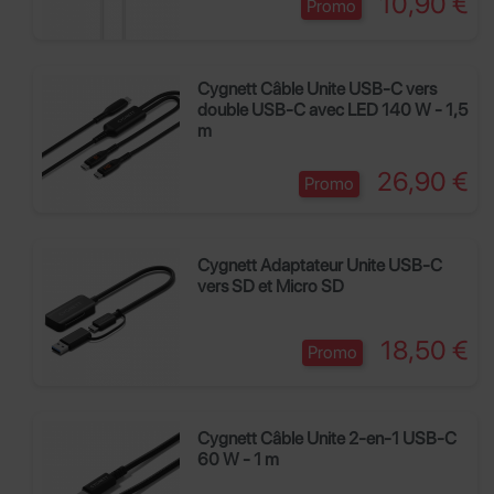
10,90 €
Promo
Cygnett Câble Unite USB-C vers
double USB-C avec LED 140 W - 1,5
m
Prix
26,90 €
Promo
Cygnett Adaptateur Unite USB-C
vers SD et Micro SD
Prix
18,50 €
Promo
Cygnett Câble Unite 2-en-1 USB-C
60 W - 1 m