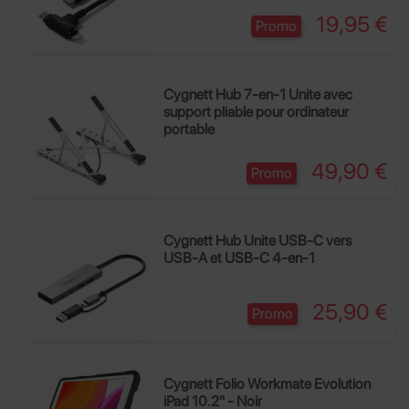
Prix
19,95 €
Promo
Cygnett Hub 7-en-1 Unite avec
support pliable pour ordinateur
portable
Prix
49,90 €
Promo
Cygnett Hub Unite USB-C vers
USB-A et USB-C 4-en-1
Prix
25,90 €
Promo
Cygnett Folio Workmate Evolution
iPad 10.2" - Noir