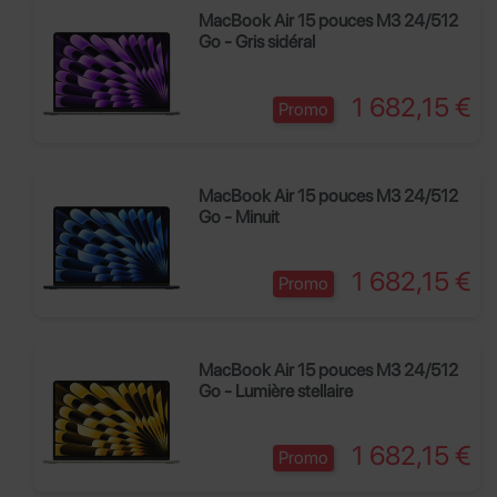
MacBook Air 15 pouces M3 24/512
Go - Gris sidéral
Prix
1 682,15 €
Promo
MacBook Air 15 pouces M3 24/512
Go - Minuit
Prix
1 682,15 €
Promo
MacBook Air 15 pouces M3 24/512
Go - Lumière stellaire
Prix
1 682,15 €
Promo