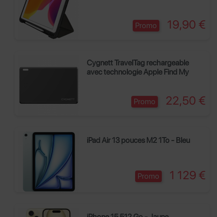
Prix
19,90 €
Promo
Cygnett TravelTag rechargeable
avec technologie Apple Find My
Prix
22,50 €
Promo
iPad Air 13 pouces M2 1To - Bleu
Prix
1 129 €
Promo
iPhone 15 512 Go - Jaune