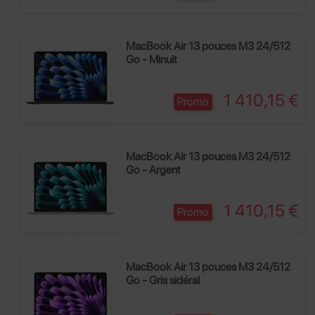
MacBook Air 13 pouces M3 24/512
Go - Minuit
Prix
1 410,15 €
Promo
MacBook Air 13 pouces M3 24/512
Go - Argent
Prix
1 410,15 €
Promo
MacBook Air 13 pouces M3 24/512
Go - Gris sidéral