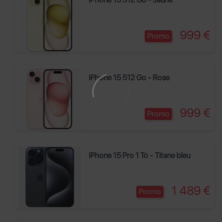
Prix
999 €
Promo
iPhone 15 512 Go - Rose
Prix
999 €
Promo
iPhone 15 Pro 1 To - Titane bleu
Prix
1 489 €
Promo