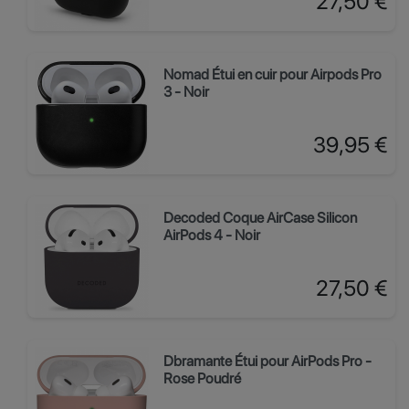
27,50 €
Nomad Étui en cuir pour Airpods Pro
3 - Noir
Prix
39,95 €
Decoded Coque AirCase Silicon
AirPods 4 - Noir
Prix
27,50 €
Dbramante Étui pour AirPods Pro -
Rose Poudré