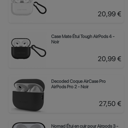
Prix
20,99 €
Case Mate Étui Tough AirPods 4 -
Noir
Prix
20,99 €
Decoded Coque AirCase Pro
AirPods Pro 2 - Noir
Prix
27,50 €
Nomad Étui en cuir pour Airpods 3 -