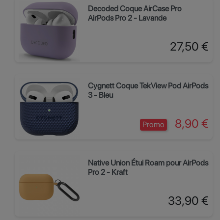
Decoded Coque AirCase Pro
AirPods Pro 2 - Lavande
Prix
27,50 €
Cygnett Coque TekView Pod AirPods
3 - Bleu
Prix
8,90 €
Promo
Native Union Étui Roam pour AirPods
Pro 2 - Kraft
Prix
33,90 €