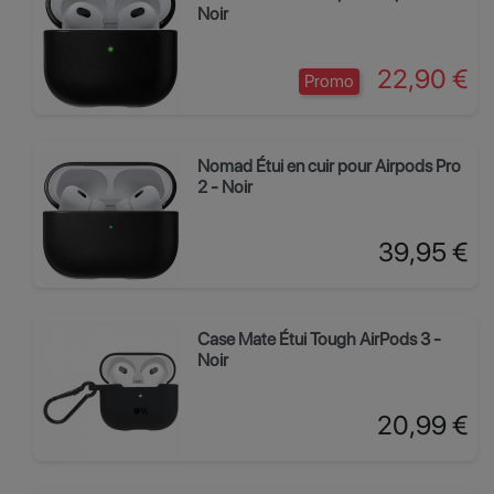
Noir
Prix
22,90 €
Promo
Nomad Étui en cuir pour Airpods Pro
2 - Noir
Prix
39,95 €
Case Mate Étui Tough AirPods 3 -
Noir
Prix
20,99 €