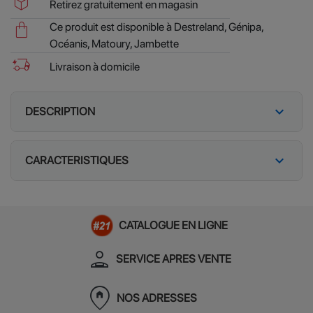
package_2
Retirez gratuitement en magasin
shopping_bag
Ce produit est disponible à Destreland, Génipa,
Océanis, Matoury, Jambette
delivery_truck_bolt
Livraison à domicile
expand_more
DESCRIPTION
expand_more
CARACTERISTIQUES
CATALOGUE EN LIGNE
person_apron
SERVICE APRES VENTE
home_pin
NOS ADRESSES