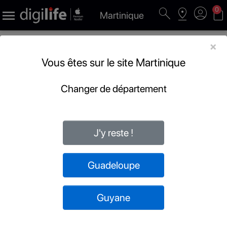
search
pin_drop
account_circle
shopping_bag
0

Martinique
×
Vous êtes sur le site Martinique
Changer de département
J'y reste !
Guadeloupe
Guyane