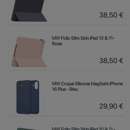
Prix
38,50 €
MW Folio Slim Skin iPad 10 & 11-
Rose
Prix
38,50 €
MW Coque Silicone MagSafe iPhone
16 Plus - Bleu
Prix
29,90 €
MW Folio Slim Skin iPad 10 & 11 -