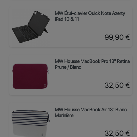
MW Étui-clavier Quick Note Azerty
iPad 10 & 11
Prix
99,90 €
MW Housse MacBook Pro 13" Retina
Prune / Blanc
Prix
32,50 €
MW Housse MacBook Air 13" Blanc
Marinière
Prix
32,50 €