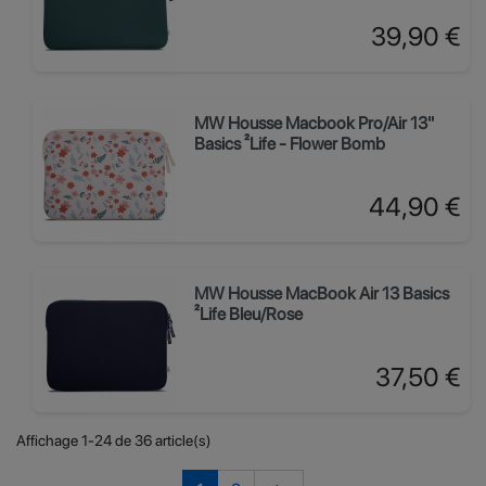
Prix
39,90 €
MW Housse Macbook Pro/Air 13"
Basics ²Life - Flower Bomb
Prix
44,90 €
MW Housse MacBook Air 13 Basics
²Life Bleu/Rose
Prix
37,50 €
Affichage 1-24 de 36 article(s)