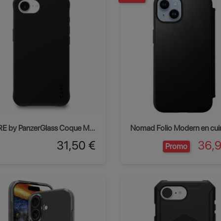
CARE by PanzerGlass Coque MagSafe Samba iPhone 17e/16e - Noir
Prix
Prix
31,50 €
36,
Promo