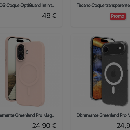
QDOS Coque OptiGuard Infinity Glass iPhone XS Max
Prix
49 €
Promo
Dbramante Greenland Pro MagSafe iPhone 17 - Rose pâle
Prix
Prix
24,90 €
24,