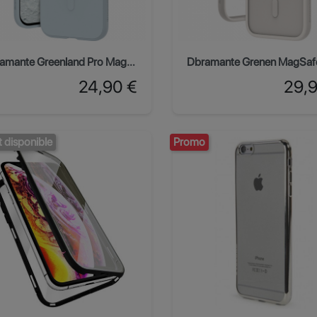
Dbramante Greenland Pro MagSafe iPhone Air - Glacier
Prix
Prix
24,90 €
29,
t disponible
Promo