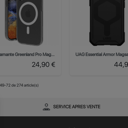
Dbramante Greenland Pro MagSafe iPhone 17 - Stardust
Prix
Prix
24,90 €
44,9
49-72 de 274 article(s)
person_apron
SERVICE APRES VENTE