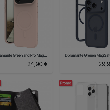
Dbramante Greenland Pro MagSafe iPhone Air - Rose pâle
Prix
Prix
24,90 €
29,
Promo