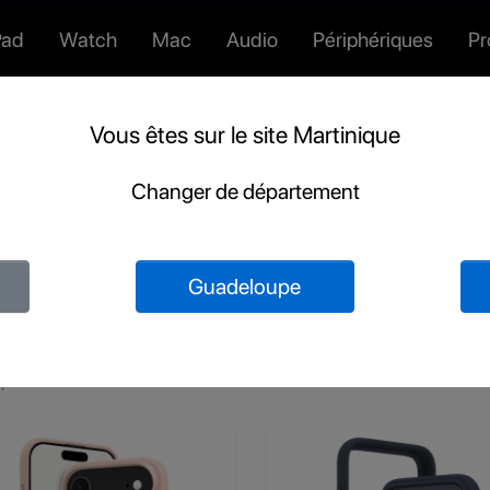
Pad
Watch
Mac
Audio
Périphériques
P
Vous êtes sur le site Martinique
Changer de département
Protections iPhone
Guadeloupe
 produits.