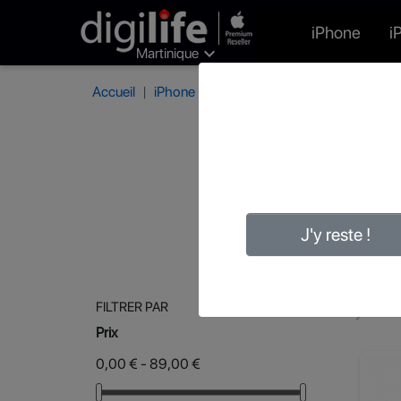
iPhone
i

Martinique
Accueil
iPhone
Protections iPhone
J'y reste !
FILTRER PAR
Il y a 274
Prix
0,00 € - 89,00 €