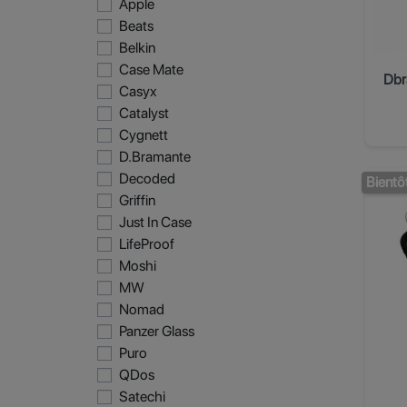
Apple
Beats
Belkin
Case Mate
Casyx
Catalyst
Cygnett
D.Bramante
Decoded
Bientô
Griffin
Just In Case
LifeProof
Moshi
MW
Nomad
Panzer Glass
Puro
QDos
Satechi