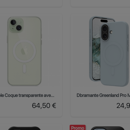
Apple Coque transparente avec MagSafe pour iPhone 15 Plus
Prix
Prix
64,50 €
24,
Promo