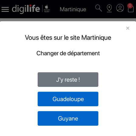
search
pin_drop
account_circle
shopping_bag
0

Martinique
×
Vous êtes sur le site Martinique
Changer de département
J'y reste !
Guadeloupe
Guyane