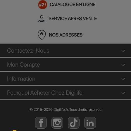
CATALOGUE EN LIGNE
person_apron
SERVICE APRES VENTE
home_pin
NOS ADRESSES
Contactez-Nous
Mon Compte
Information
Pourquoi Acheter Chez Digilife
© 2015-2026 Digilife.fr. Tous droits réservés