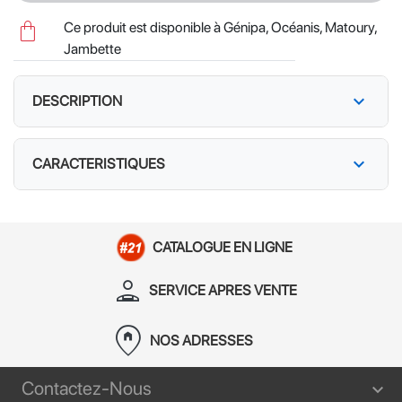
shopping_bag
Ce produit est disponible à Génipa, Océanis, Matoury,
Jambette
expand_more
DESCRIPTION
expand_more
CARACTERISTIQUES
CATALOGUE EN LIGNE
person_apron
SERVICE APRES VENTE
home_pin
NOS ADRESSES
Contactez-Nous