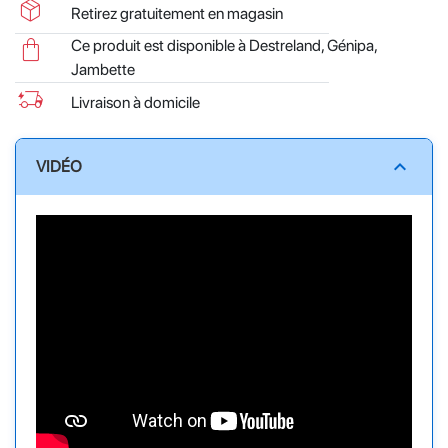
package_2
Retirez gratuitement en magasin
shopping_bag
Ce produit est disponible à Destreland, Génipa,
Jambette
delivery_truck_bolt
Livraison à domicile
expand_less
VIDÉO