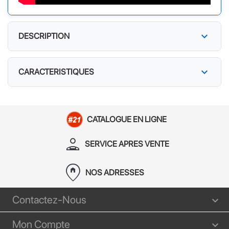
expand_more
DESCRIPTION
expand_more
CARACTERISTIQUES
CATALOGUE EN LIGNE
person_apron
SERVICE APRES VENTE
home_pin
NOS ADRESSES
Contactez-Nous
Mon Compte