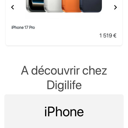


iPhone 17 Pro
Prix
1 519 €
A découvrir chez
Digilife
iPhone