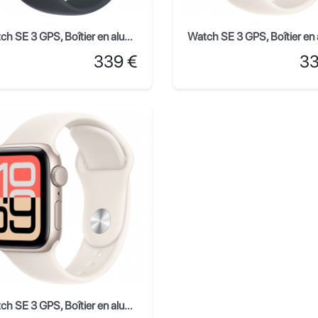
Watch SE 3 GPS, Boîtier en aluminium minuit de 44 mm, Bracelet Sport minuit - M/L
Prix
Prix
339 €
33
Watch SE 3 GPS, Boîtier en aluminium lumière stellaire de 40 mm, Bracelet Sport lumière stellaire - S/M