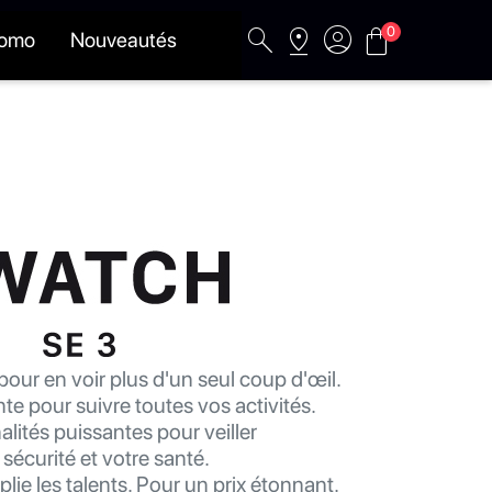
search
pin_drop
account_circle
shopping_bag
0
romo
Nouveautés
our en voir plus d'un seul coup d'œil.
te pour suivre toutes vos activités.
lités puissantes pour veiller
 sécurité et votre santé.
lie les talents. Pour un prix étonnant.