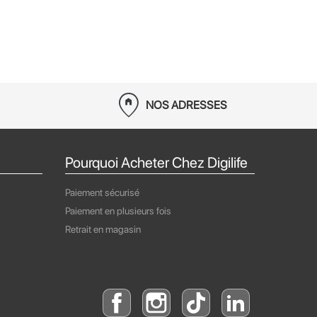
home_pin
NOS ADRESSES
Pourquoi Acheter Chez Digilife
Paiement sécurisé
Paiement en plusieurs fois
Retrait en magasin