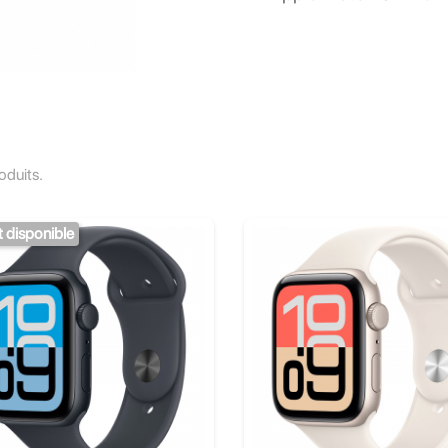
roduits.
t disponible