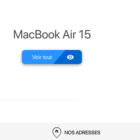
MacBook Air 15
visibility
Voir tout
home_pin
NOS ADRESSES