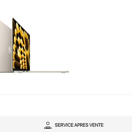
person_apron
SERVICE APRES VENTE