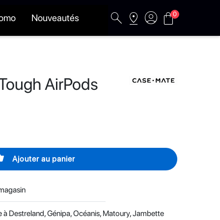
search
pin_drop
account_circle
shopping_bag
0
romo
Nouveautés
 Tough AirPods
basket
Ajouter au panier
 magasin
le à Destreland, Génipa, Océanis, Matoury, Jambette