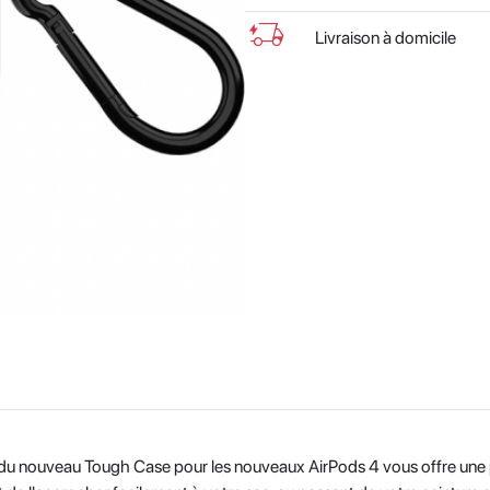
delivery_truck_bolt
Livraison à domicile
in du nouveau Tough Case pour les nouveaux AirPods 4 vous offre une 