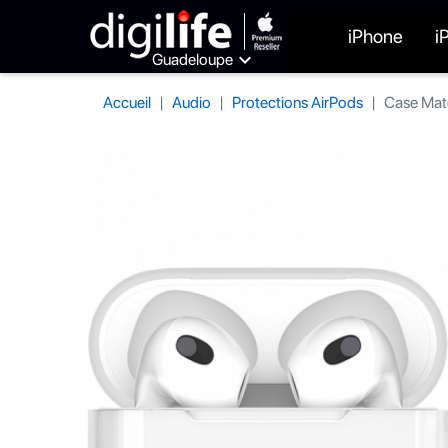
iPhone
i

Guadeloupe
Accueil
Audio
Protections AirPods
Case Mate