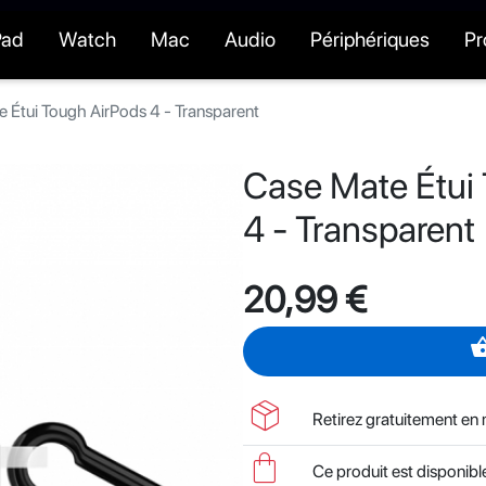
Pad
Watch
Mac
Audio
Périphériques
P
 Étui Tough AirPods 4 - Transparent
Case Mate Étui
4 - Transparent
20,99 €
shopping_
package_2
Retirez gratuitement en
shopping_bag
Ce produit est disponib