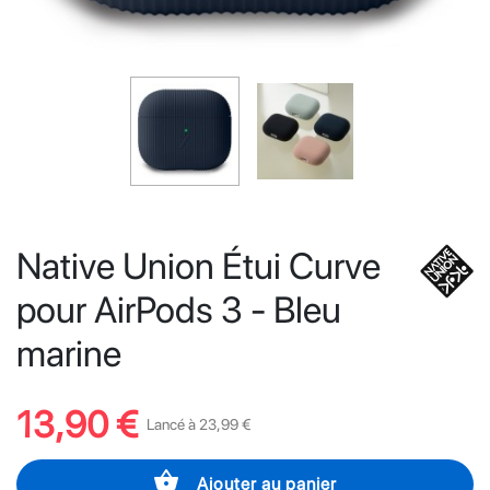
Native Union Étui Curve
pour AirPods 3 - Bleu
marine
13,90 €
Lancé à 23,99 €
shopping_basket
Ajouter au panier