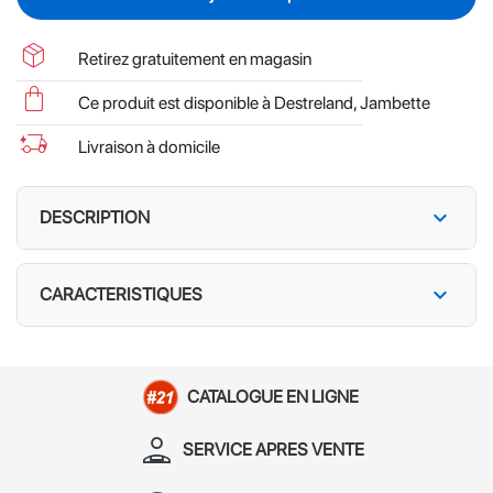
package_2
Retirez gratuitement en magasin
shopping_bag
Ce produit est disponible à Destreland, Jambette
delivery_truck_bolt
Livraison à domicile
expand_more
DESCRIPTION
expand_more
CARACTERISTIQUES
CATALOGUE EN LIGNE
person_apron
SERVICE APRES VENTE