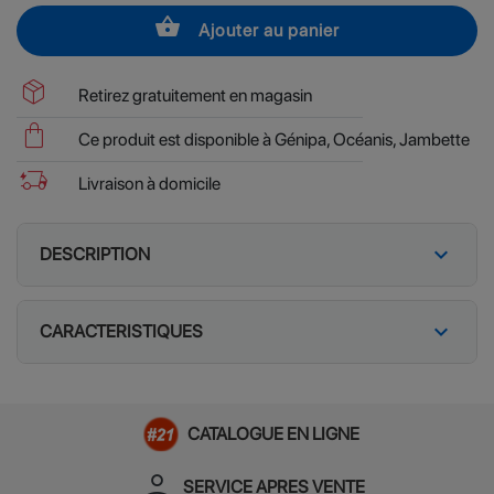
shopping_basket
Ajouter au panier
package_2
Retirez gratuitement en magasin
shopping_bag
Ce produit est disponible à Génipa, Océanis, Jambette
delivery_truck_bolt
Livraison à domicile
expand_more
DESCRIPTION
expand_more
CARACTERISTIQUES
CATALOGUE EN LIGNE
person_apron
SERVICE APRES VENTE