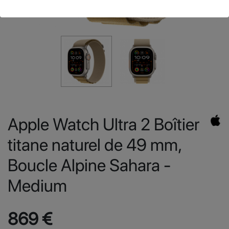
Apple Watch Ultra 2 Boîtier
titane naturel de 49 mm,
Boucle Alpine Sahara -
Medium
869 €