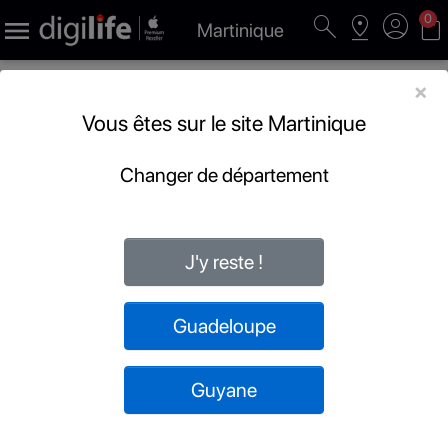
search
pin_drop
account_circle
shopping_bag
0

Martinique
×
Vous êtes sur le site Martinique
Changer de département
J'y reste !
Guadeloupe
Guyane