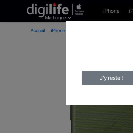
iPhone
i

Martinique
Accueil
iPhone
Protections iPhone
Protectio
J'y reste !