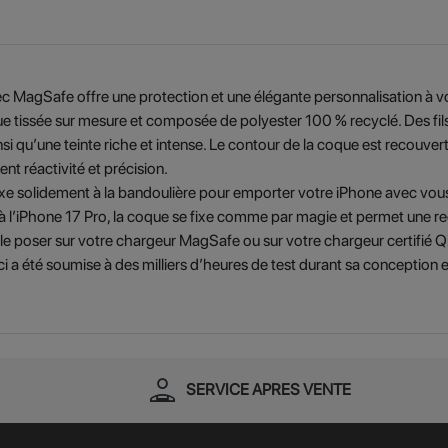
c MagSafe offre une protection et une élégante personnalisation à v
e tissée sur mesure et composée de polyester 100 % recyclé. Des fils
si qu’une teinte riche et intense. Le contour de la coque est recouve
nt réactivité et précision.
ixe solidement à la bandoulière pour emporter votre iPhone avec vous,
 à l’iPhone 17 Pro, la coque se fixe comme par magie et permet une re
de le poser sur votre chargeur MagSafe ou sur votre chargeur certifié 
 été soumise à des milliers d’heures de test durant sa conception et 
person_apron
SERVICE APRES VENTE