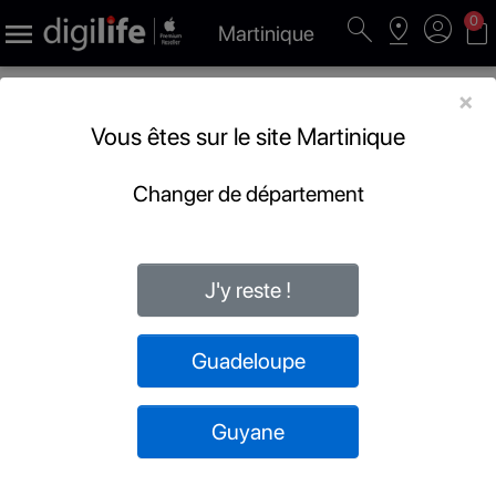
search
pin_drop
account_circle
shopping_bag
0

Martinique
×
Vous êtes sur le site Martinique
Changer de département
J'y reste !
Guadeloupe
Guyane