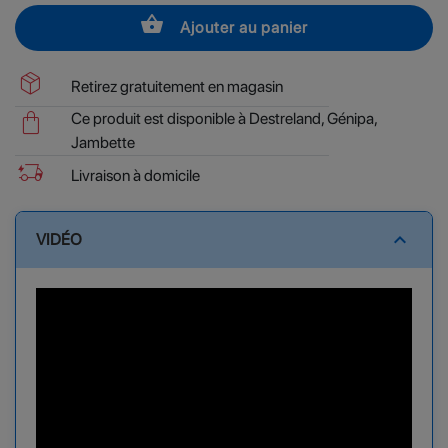
shopping_basket
Ajouter au panier
package_2
Retirez gratuitement en magasin
shopping_bag
Ce produit est disponible à Destreland, Génipa,
Jambette
delivery_truck_bolt
Livraison à domicile
expand_less
VIDÉO