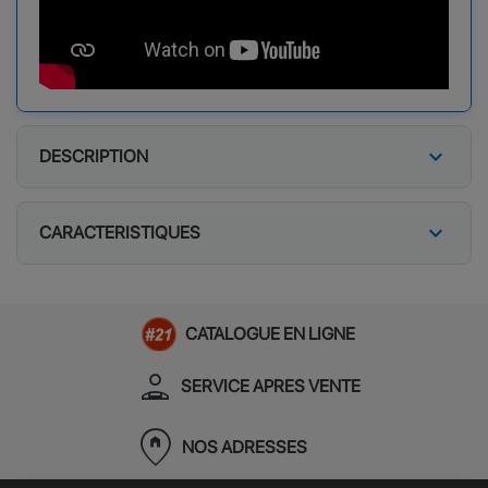
expand_more
DESCRIPTION
expand_more
CARACTERISTIQUES
CATALOGUE EN LIGNE
person_apron
SERVICE APRES VENTE
home_pin
NOS ADRESSES