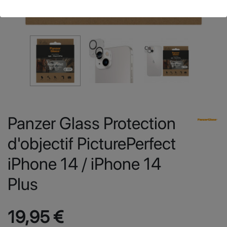
Panzer Glass Protection
d'objectif PicturePerfect
iPhone 14 / iPhone 14
Plus
19,95 €