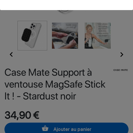


Case Mate Support à
ventouse MagSafe Stick
It ! - Stardust noir
34,90 €
shopping_basket
Ajouter au panier