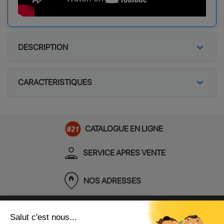
expand_more
DESCRIPTION
expand_more
CARACTERISTIQUES
CATALOGUE EN LIGNE
person_apron
SERVICE APRES VENTE
home_pin
NOS ADRESSES
Contactez-Nous