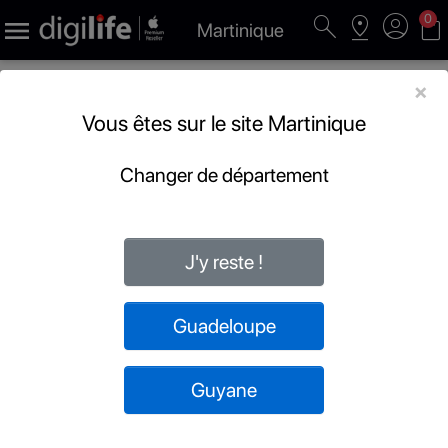
search
pin_drop
account_circle
shopping_bag
0

Martinique
×
Vous êtes sur le site Martinique
Changer de département
J'y reste !
Guadeloupe
Guyane