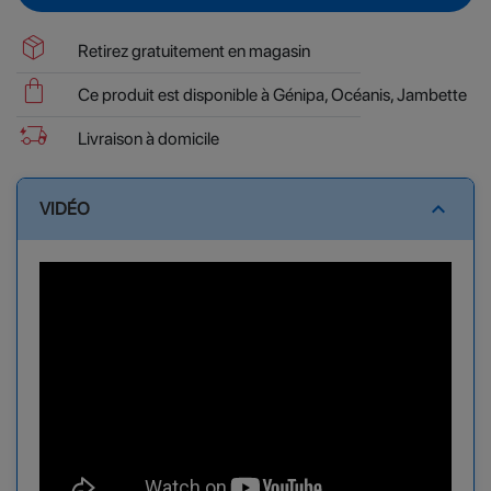
package_2
Retirez gratuitement en magasin
shopping_bag
Ce produit est disponible à Génipa, Océanis, Jambette
delivery_truck_bolt
Livraison à domicile
expand_less
VIDÉO