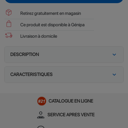
package_2
Retirez gratuitement en magasin
shopping_bag
Ce produit est disponible à Génipa
delivery_truck_bolt
Livraison à domicile
expand_more
DESCRIPTION
expand_more
CARACTERISTIQUES
CATALOGUE EN LIGNE
person_apron
SERVICE APRES VENTE