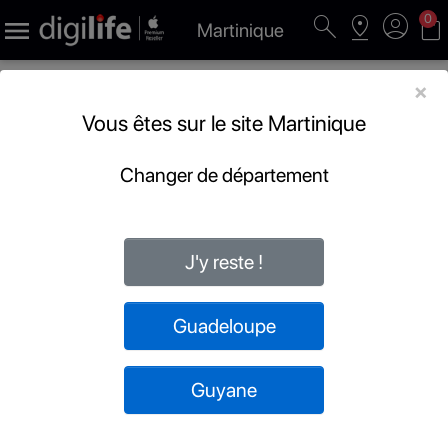
search
pin_drop
account_circle
shopping_bag
0

Martinique
×
Vous êtes sur le site Martinique
Changer de département
J'y reste !
Guadeloupe
Guyane