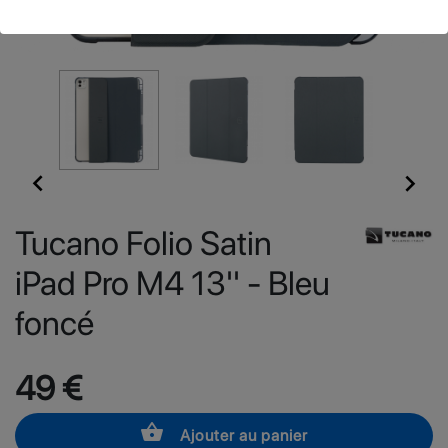


Tucano Folio Satin
iPad Pro M4 13'' - Bleu
foncé
49 €
shopping_basket
Ajouter au panier