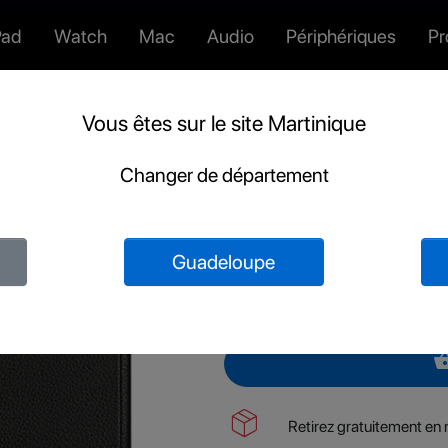
Pad
Watch
Mac
Audio
Périphériques
P
ad Air
Dbramante Folio Milan en cuir iPad Air 10.9 / iPad Pro 11 - N
Vous êtes sur le site Martinique
Dbramante Folio
Changer de département
iPad Air 10.9 / i
Black
Guadeloupe
69,95 €
shopping_
package_2
Retirez gratuitement en