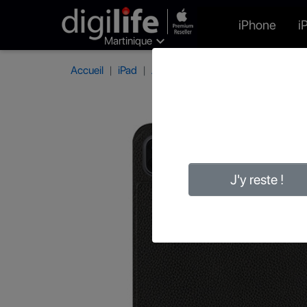
iPhone
i

Martinique
Accueil
iPad
Accessoires iPad
Protections iP
J'y reste !