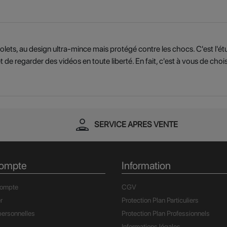
s volets, au design ultra-mince mais protégé contre les chocs. C'est l'
e regarder des vidéos en toute liberté. En fait, c'est à vous de choisi
person_apron
SERVICE APRES VENTE
ompte
Information
compte
CGV
r
Protection Plan Particuliers
ersonnelles
Protection Plan Professionnels
Informations légales