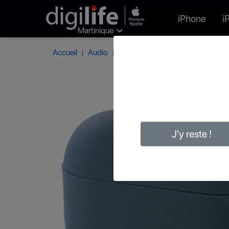
iPhone
i

Martinique
Accueil
Audio
Protections AirPods
Aiino Coq
J'y reste !