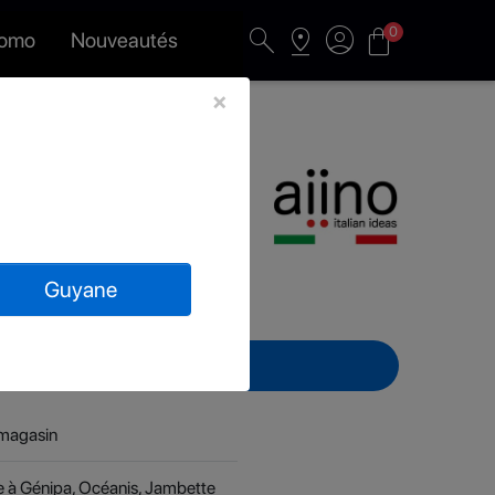
search
pin_drop
account_circle
shopping_bag
0
romo
Nouveautés
×
o Pod AirPods
Guyane
basket
Ajouter au panier
 magasin
le à Génipa, Océanis, Jambette