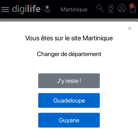
search
pin_drop
account_circle
shopping_bag
0

Martinique
×
Vous êtes sur le site Martinique
Changer de département
J'y reste !
Guadeloupe
Guyane