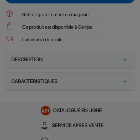
package_2
Retirez gratuitement en magasin
shopping_bag
Ce produit est disponible à Génipa
delivery_truck_bolt
Livraison à domicile
expand_more
DESCRIPTION
expand_more
CARACTERISTIQUES
CATALOGUE EN LIGNE
person_apron
SERVICE APRES VENTE