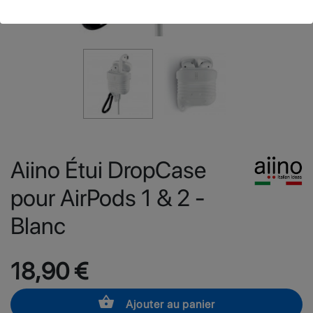
Aiino Étui DropCase
pour AirPods 1 & 2 -
Blanc
18,90 €
shopping_basket
Ajouter au panier