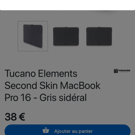
Tucano Elements
Second Skin MacBook
Pro 16 - Gris sidéral
38 €
shopping_basket
Ajouter au panier