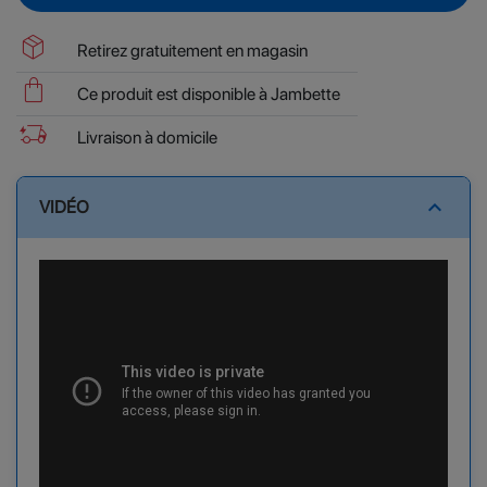
package_2
Retirez gratuitement en magasin
shopping_bag
Ce produit est disponible à Jambette
delivery_truck_bolt
Livraison à domicile
expand_less
VIDÉO