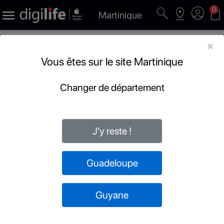
search
pin_drop
account_circle
shopping_bag
0

Martinique
×
Vous êtes sur le site Martinique
Changer de département
J'y reste !
Guadeloupe
Guyane