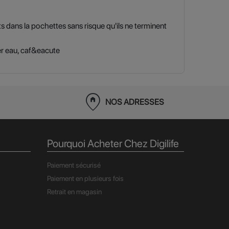
dans la pochettes sans risque qu'ils ne terminent
er eau, caf&eacute
home_pin
NOS ADRESSES
Pourquoi Acheter Chez Digilife
Paiement sécurisé
Paiement en plusieurs fois
Retrait en magasin