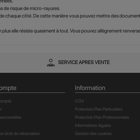
années.
s de risque de micro-rayures.
de chaque côté. De cette manière vous pouvez mettre des documents 
 plus elle résiste quasiment à tout. Vous pouvez allègrement renvers
person_apron
SERVICE APRES VENTE
ompte
Information
compte
CGV
r
Protection Plan Particuliers
ersonnelles
Protection Plan Professionnels
Informations légales
n droit de rétractation
Gestion des cookies