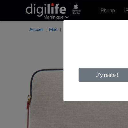
iPhone
i

Martinique
Accueil
Mac
Housses et sacoches pour portabl
J'y reste !