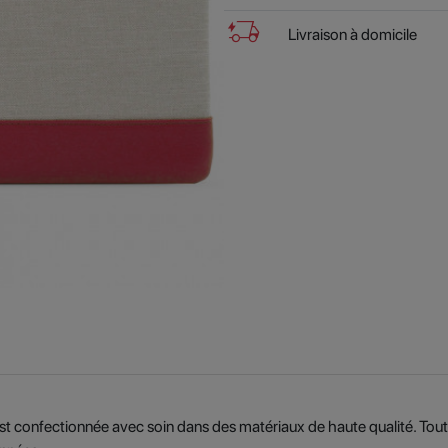
delivery_truck_bolt
Livraison à domicile
st confectionnée avec soin dans des matériaux de haute qualité. Tout