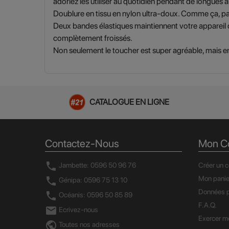
adoriez les utiliser au quotidien pendant de longues 
Doublure en tissu en nylon ultra-doux. Comme ça, pa
Deux bandes élastiques maintiennent votre appareil 
complètement froissés.
Non seulement le toucher est super agréable, mais en
CATALOGUE EN LIGNE
Contactez-Nous
Mon C
call
Jambette: 0596 50 96 76
Créer un 
Mon panie
call
Génipa: 0596 75 13 10
Données p
call
Océanis: 0596 50 85 89
F.A.Q.
mail
Ecrivez-nous
Exercer mo
public
Toutes nos adresses