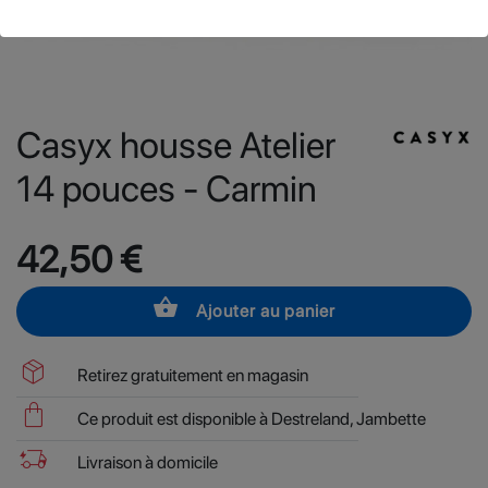
Casyx housse Atelier
14 pouces - Carmin
42,50 €
shopping_basket
Ajouter au panier
package_2
Retirez gratuitement en magasin
shopping_bag
Ce produit est disponible à Destreland, Jambette
delivery_truck_bolt
Livraison à domicile