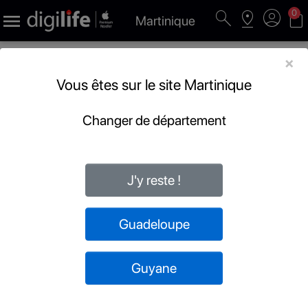
search
pin_drop
account_circle
shopping_bag
0

Martinique
×
Vous êtes sur le site Martinique
Changer de département
J'y reste !
Guadeloupe
Guyane