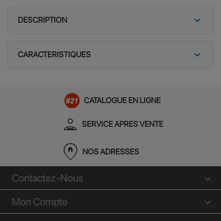
expand_more
DESCRIPTION
expand_more
CARACTERISTIQUES
CATALOGUE EN LIGNE
person_apron
SERVICE APRES VENTE
home_pin
NOS ADRESSES
Contactez-Nous
Mon Compte