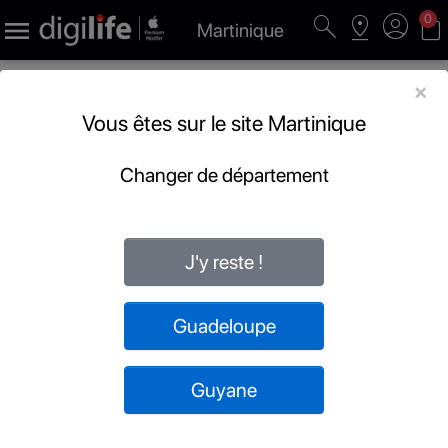
search
pin_drop
account_circle
shopping_bag
0

Martinique
×
Vous êtes sur le site Martinique
Changer de département
J'y reste !
Guadeloupe
Guyane