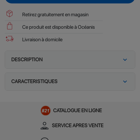
package_2
Retirez gratuitement en magasin
shopping_bag
Ce produit est disponible à Océanis
delivery_truck_bolt
Livraison à domicile
expand_more
DESCRIPTION
expand_more
CARACTERISTIQUES
CATALOGUE EN LIGNE
person_apron
SERVICE APRES VENTE