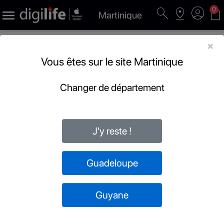
search
pin_drop
account_circle
shopping_bag
0

Martinique
×
Vous êtes sur le site Martinique
Changer de département
J'y reste !
Guadeloupe
Guyane