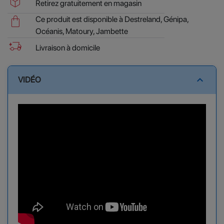
package_2
Retirez gratuitement en magasin
shopping_bag
Ce produit est disponible à Destreland, Génipa,
Océanis, Matoury, Jambette
delivery_truck_bolt
Livraison à domicile
expand_less
VIDÉO