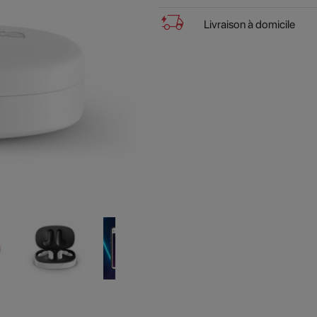
delivery_truck_bolt
Livraison à domicile