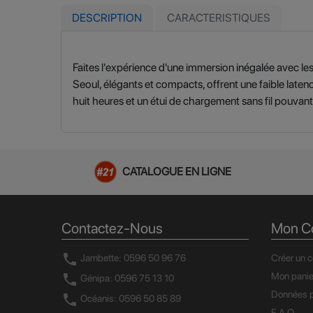
DESCRIPTION
CARACTERISTIQUES
Faites l'expérience d'une immersion inégalée avec le
Seoul, élégants et compacts, offrent une faible laten
huit heures et un étui de chargement sans fil pouvant
CATALOGUE EN LIGNE
Contactez-Nous
Mon C
call
Jambette: 0596 50 96 76
Créer un 
Mon panie
call
Génipa: 0596 75 13 10
Données p
call
Océanis: 0596 50 85 89
F.A.Q.