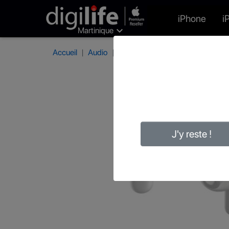
iPhone
i

Martinique
Accueil
Audio
Écouteurs
Urbanista Écouteur
J'y reste !