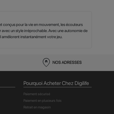
 et conçus pour la vie en mouvement, les écouteurs
uer avec un style irréprochable. Avec une autonomie de
il améliorent instantanément votre jeu.
home_pin
NOS ADRESSES
Pourquoi Acheter Chez Digilife
Paiement sécurisé
Paiement en plusieurs fois
Retrait en magasin