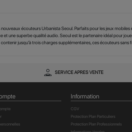
s nouveaux écouteurs Urbanista Seoul. Parfaits pour les jeux mobiles
ce et une superbe qualité audio. Seoul est le partenaire idéal pour jo
 contenir jusqu'à trois charges supplémentaires, ces écouteurs sans f
person_apron
SERVICE APRES VENTE
ompte
Information
compte
CGV
r
Protection Plan Particuliers
ersonnelles
Protection Plan Professionnels
Informations légales