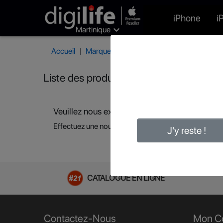
iPhone
i

Martinique
Accueil
Marques
BlueFlame
Liste des produits de la marque BlueFl
Veuillez nous excuser pour le désagrément.
Effectuez une nouvelle recherche
J'y reste !
CATALOGUE EN LIGNE
Contactez-Nous
Mon C