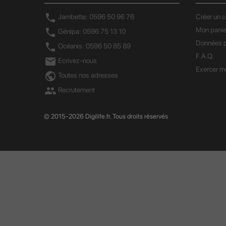
call
Jambette: 0596 50 96 76
Créer un 
Mon panie
call
Génipa: 0596 75 13 10
Données p
call
Océanis: 0596 50 85 89
F.A.Q.
mail
Ecrivez-nous
Exercer mo
public
Toutes nos adresses
group
Recrutement
© 2015-2026 Digilife.fr. Tous droits réservés