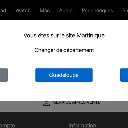
Pad
Watch
Mac
Audio
Périphériques
P
Vous êtes sur le site Martinique
ame
Changer de département
Guadeloupe
person_apron
SERVICE APRES VENTE
ompte
Information