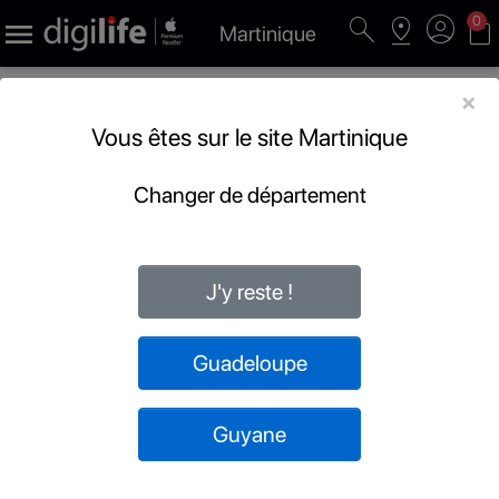
search
pin_drop
account_circle
shopping_bag
0

Martinique
×
Vous êtes sur le site Martinique
Changer de département
J'y reste !
Guadeloupe
Guyane