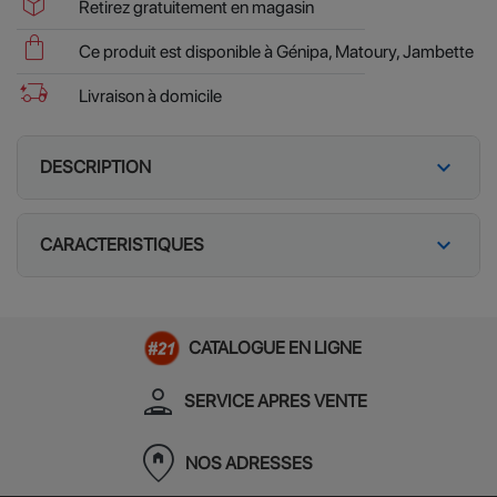
package_2
Retirez gratuitement en magasin
shopping_bag
Ce produit est disponible à Génipa, Matoury, Jambette
delivery_truck_bolt
Livraison à domicile
expand_more
DESCRIPTION
expand_more
CARACTERISTIQUES
CATALOGUE EN LIGNE
person_apron
SERVICE APRES VENTE
home_pin
NOS ADRESSES