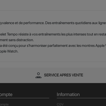
yvalence et de performance. Des entraînements quotidiens aux ligne
let Tempo résiste à vos entraînements les plus intenses tout en resta
ement sans distraction.
 été conçu pour s'harmoniser parfaitement avec les montres Apple Wa
Apple Watch.
person_apron
SERVICE APRES VENTE
ompte
Information
compte
CGV