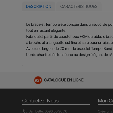
DESCRIPTION
CARACTERISTIQUES
Le bracelet Tempo a été conçue dans un souci de pol
tout en restant élégante.
Fabriqué à partir de caoutchouc FKM durable, le brace
à broche et à languette est fine et sûre pour un ajust
Avec une largeur de 20 mm, le bracelet Tempo Band a
bords chanfreinés font écho au design élégant de l'
CATALOGUE EN LIGNE
Contactez-Nous
Mon C
call
Jambette: 0596 50 96 76
Créer un 