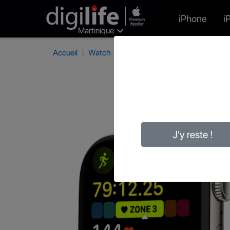
iPhone
i

Martinique
Accueil
Watch
Accessoires Watch
Nomad Br
J'y reste !