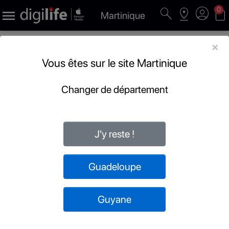
search
pin_drop
account_circle
shopping_bag
0

Martinique
×
Vous êtes sur le site Martinique
Changer de département
J'y reste !
Guadeloupe
Guyane