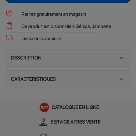
package_2
Retirez gratuitement en magasin
shopping_bag
Ce produit est disponible à Génipa, Jambette
delivery_truck_bolt
Livraison à domicile
expand_more
DESCRIPTION
expand_more
CARACTERISTIQUES
CATALOGUE EN LIGNE
person_apron
SERVICE APRES VENTE