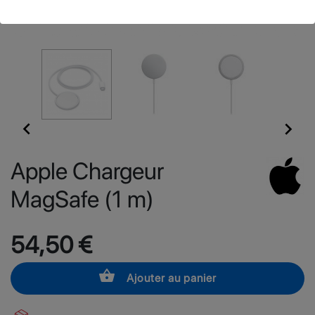


Apple Chargeur
MagSafe (1 m)
54,50 €
shopping_basket
Ajouter au panier