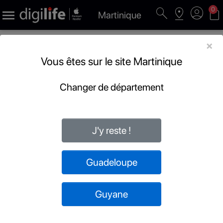
search
pin_drop
account_circle
shopping_bag
0

Martinique
×
Vous êtes sur le site Martinique
Changer de département
J'y reste !
Guadeloupe
Guyane