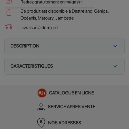
package_2
Retirez gratuitement en magasin
shopping_bag
Ce produit est disponible à Destreland, Génipa,
Océanis, Matoury, Jambette
delivery_truck_bolt
Livraison à domicile
expand_more
DESCRIPTION
expand_more
CARACTERISTIQUES
CATALOGUE EN LIGNE
person_apron
SERVICE APRES VENTE
home_pin
NOS ADRESSES