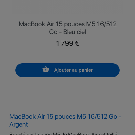
MacBook Air 15 pouces M5 16/512
Go - Bleu ciel
Prix
1 799 €
shopping_basket
Ajouter au panier
MacBook Air 15 pouces M5 16/512 Go -
Argent
Boosté par la puce M5, le MacBook Air est taillé