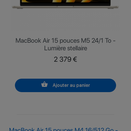
MacBook Air 15 pouces M5 24/1 To -
Lumière stellaire
Prix
2 379 €
shopping_basket
Ajouter au panier
MacBook Air 15 pouces M4 16/512 Go -