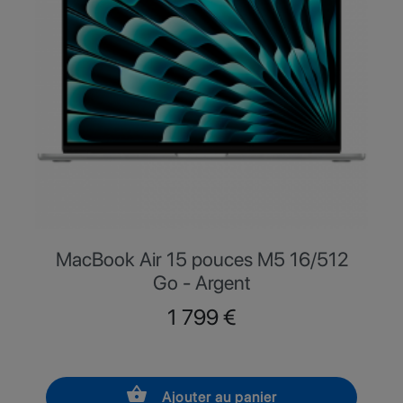
MacBook Air 15 pouces M5 16/512
Go - Argent
Prix
1 799 €
shopping_basket
Ajouter au panier