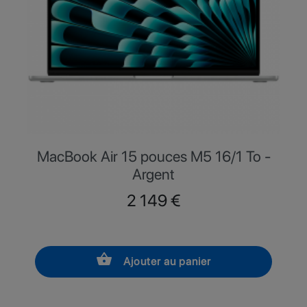
MacBook Air 15 pouces M5 16/1 To -
Argent
Prix
2 149 €
shopping_basket
Ajouter au panier