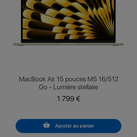
MacBook Air 15 pouces M5 16/512
Go - Lumière stellaire
Prix
1 799 €
shopping_basket
Ajouter au panier