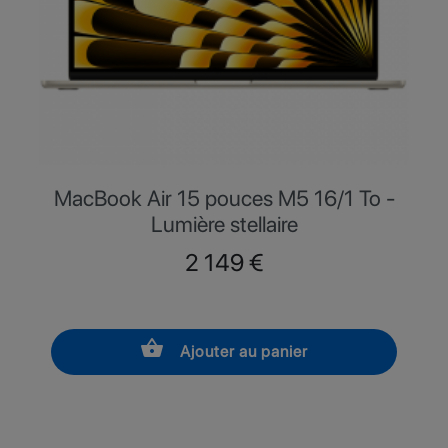
MacBook Air 15 pouces M5 16/1 To -
Lumière stellaire
Prix
2 149 €
shopping_basket
Ajouter au panier