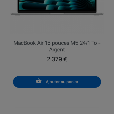
MacBook Air 15 pouces M5 24/1 To -
Argent
Prix
2 379 €
shopping_basket
Ajouter au panier