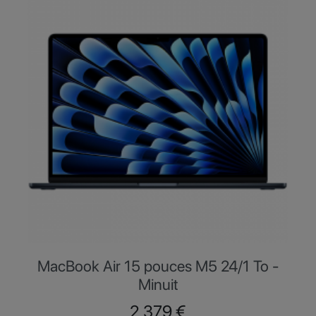
MacBook Air 15 pouces M5 24/1 To -
Minuit
Prix
2 379 €