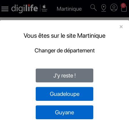
search
pin_drop
account_circle
shopping_bag
0

Martinique
×
Vous êtes sur le site Martinique
Changer de département
J'y reste !
Guadeloupe
Guyane