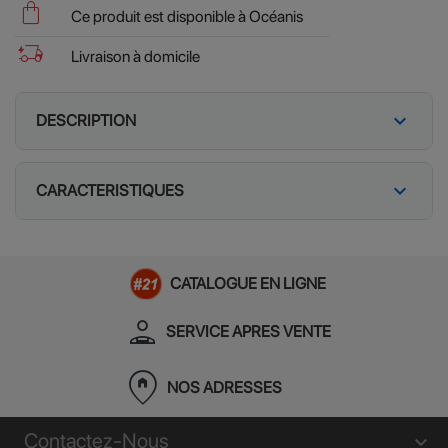
shopping_bag
Ce produit est disponible à Océanis
delivery_truck_bolt
Livraison à domicile
expand_more
DESCRIPTION
expand_more
CARACTERISTIQUES
CATALOGUE EN LIGNE
person_apron
SERVICE APRES VENTE
home_pin
NOS ADRESSES
Contactez-Nous