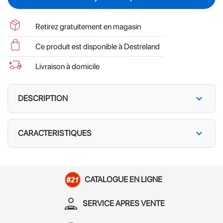
package_2
Retirez gratuitement en magasin
shopping_bag
Ce produit est disponible à Destreland
delivery_truck_bolt
Livraison à domicile
expand_more
DESCRIPTION
expand_more
CARACTERISTIQUES
CATALOGUE EN LIGNE
person_apron
SERVICE APRES VENTE