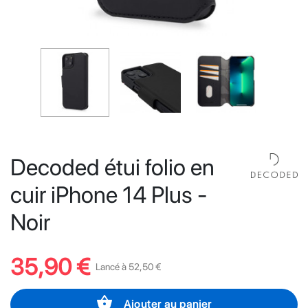
Decoded étui folio en
cuir iPhone 14 Plus -
Noir
35,90 €
Lancé à 52,50 €
shopping_basket
Ajouter au panier