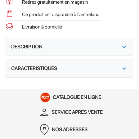
package_2
Retirez gratuitement en magasin
shopping_bag
Ce produit est disponible à Destreland
delivery_truck_bolt
Livraison à domicile
expand_more
DESCRIPTION
expand_more
CARACTERISTIQUES
CATALOGUE EN LIGNE
person_apron
SERVICE APRES VENTE
home_pin
NOS ADRESSES