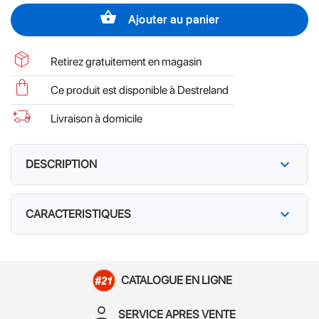
shopping_basket
Ajouter au panier
package_2
Retirez gratuitement en magasin
shopping_bag
Ce produit est disponible à Destreland
delivery_truck_bolt
Livraison à domicile
expand_more
DESCRIPTION
expand_more
CARACTERISTIQUES
CATALOGUE EN LIGNE
person_apron
SERVICE APRES VENTE