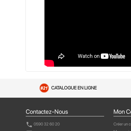
CATALOGUE EN LIGNE
Contactez-Nous
Mon C
call
0590 32 60 20
Créer un 