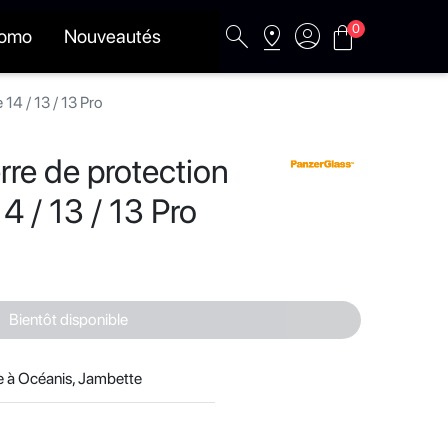
search
pin_drop
account_circle
shopping_bag
0
romo
Nouveautés
14 / 13 / 13 Pro
rre de protection
4 / 13 / 13 Pro
Bientôt disponible
le à Océanis, Jambette