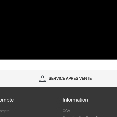
person_apron
SERVICE APRES VENTE
ompte
Information
compte
CGV