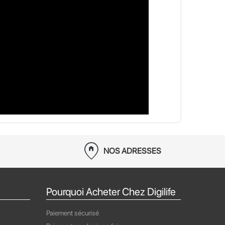
home_pin
NOS ADRESSES
Pourquoi Acheter Chez Digilife
Paiement sécurisé