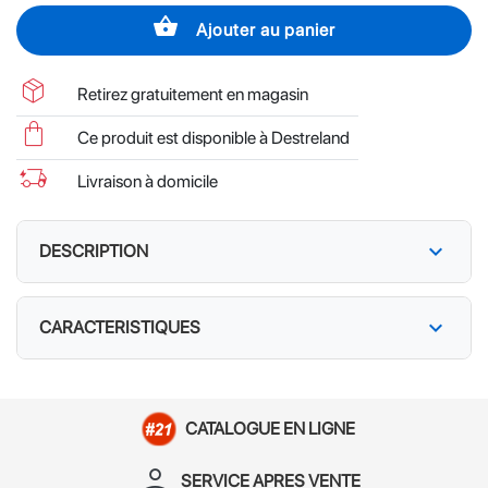
shopping_basket
Ajouter au panier
package_2
Retirez gratuitement en magasin
shopping_bag
Ce produit est disponible à Destreland
delivery_truck_bolt
Livraison à domicile
expand_more
DESCRIPTION
expand_more
CARACTERISTIQUES
CATALOGUE EN LIGNE
person_apron
SERVICE APRES VENTE