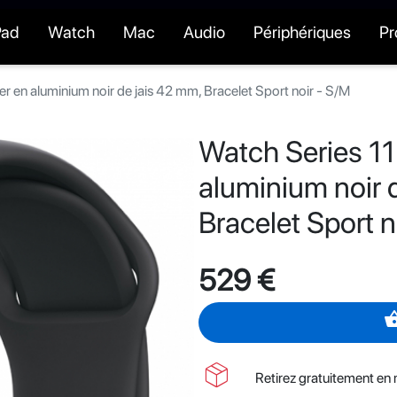
Pad
Watch
Mac
Audio
Périphériques
P
er en aluminium noir de jais 42 mm, Bracelet Sport noir - S/M
Watch Series 11
aluminium noir 
Bracelet Sport n
529 €
shopping_
package_2
Retirez gratuitement en