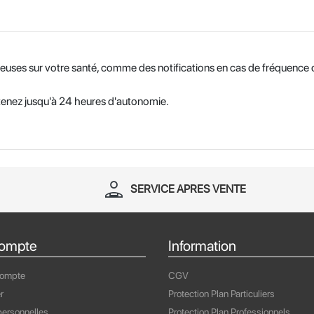
euses sur votre santé, comme des notifications en cas de fréquence c
enez jusqu'à 24 heures d'autonomie.
person_apron
SERVICE APRES VENTE
ompte
Information
compte
CGV
r
Protection Plan Particuliers
ersonnelles
Protection Plan Professionnels