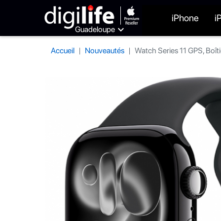
iPhone
i

Guadeloupe
Accueil
Nouveautés
Watch Series 11 GPS, Boîti