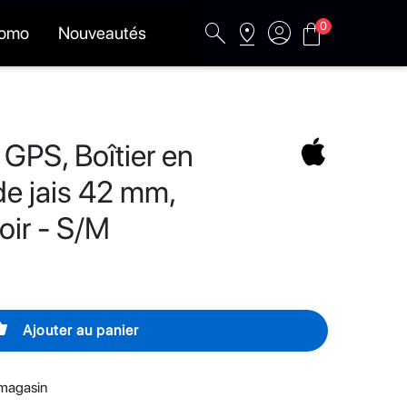
search
pin_drop
account_circle
shopping_bag
0
romo
Nouveautés
 GPS, Boîtier en
de jais 42 mm,
oir - S/M
basket
Ajouter au panier
 magasin