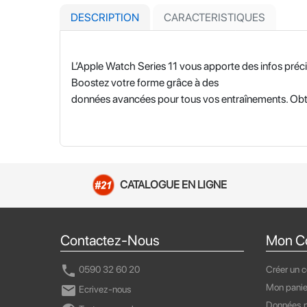
DESCRIPTION
CARACTERISTIQUES
L’Apple Watch Series 11 vous apporte des infos préci
Boostez votre forme grâce à des
données avancées pour tous vos entraînements. Obt
CATALOGUE EN LIGNE
Contactez-Nous
Mon C
call
0590 32 60 20
Créer un 
Mon panie
mail
Ecrivez-nous
Données p