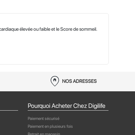
ardiaque élevée ou faible et le Score de sommeil.
home_pin
NOS ADRESSES
Pourquoi Acheter Chez Digilife
Paiement sécurisé
Paiement en plusieurs fois
Retrait en magasin