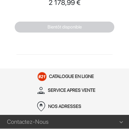
Prix
2 178,99 €
Bientôt disponible
CATALOGUE EN LIGNE
person_apron
SERVICE APRES VENTE
home_pin
NOS ADRESSES
Contactez-Nous