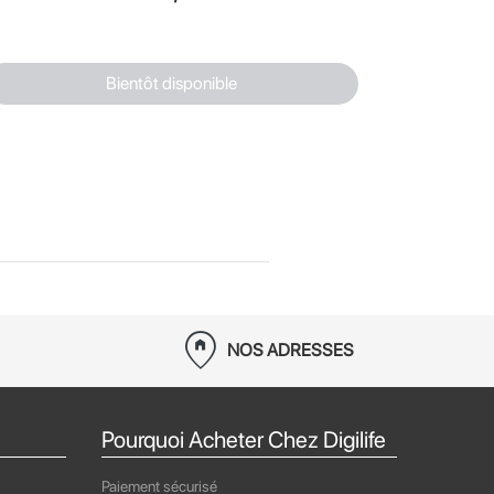
Bientôt disponible
home_pin
NOS ADRESSES
Pourquoi Acheter Chez Digilife
Paiement sécurisé