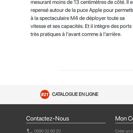
mesurant moins de 13 centimètres de côté. Il e
repensé autour de la puce Apple pour permett
à la spectaculaire M4 de déployer toute sa
vitesse et ses capacités. Et il intègre des ports
très pratiques à l’avant comme à l’arrière.
CATALOGUE EN LIGNE
Contactez-Nous
Mon C
call
0590 32 60 20
Créer un 