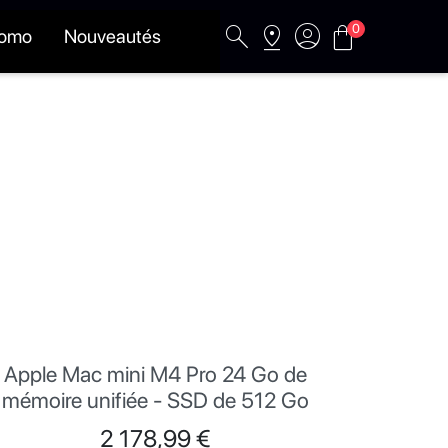
search
pin_drop
account_circle
shopping_bag
0
romo
Nouveautés
Apple Mac mini M4 Pro 24 Go de
mémoire unifiée - SSD de 512 Go
Prix
2 178,99 €