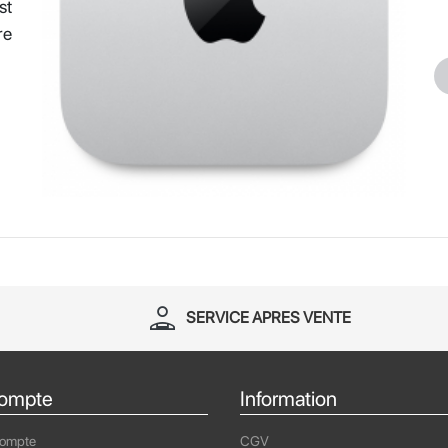
st
re
person_apron
SERVICE APRES VENTE
ompte
Information
compte
CGV