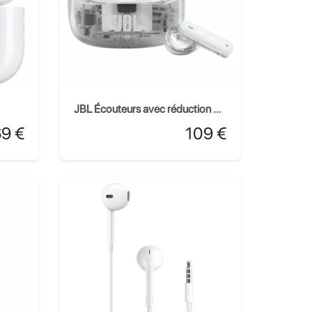
JBL Écouteurs avec réduction de bruit Tune Beam 2 - Blanc Ghost
Prix
9 €
109 €