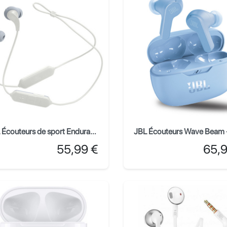
JBL Écouteurs de sport Endurance RUN BT 2 - Blanc
Prix
Prix
55,99 €
65,