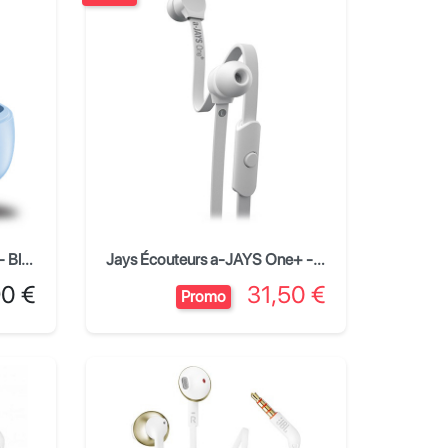
JBL Écouteurs Wave Beam - Bleu
Jays Écouteurs a-JAYS One+ - Blanc
Prix
90 €
31,50 €
Promo