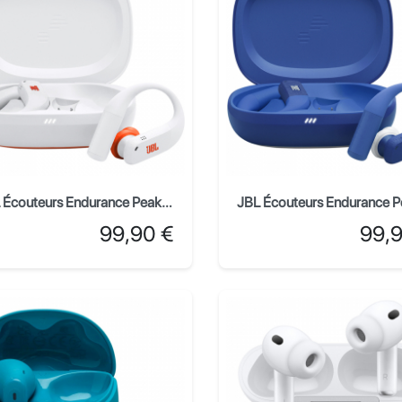
JBL Écouteurs Endurance Peak 4 - Blanc
Prix
Prix
99,90 €
99,