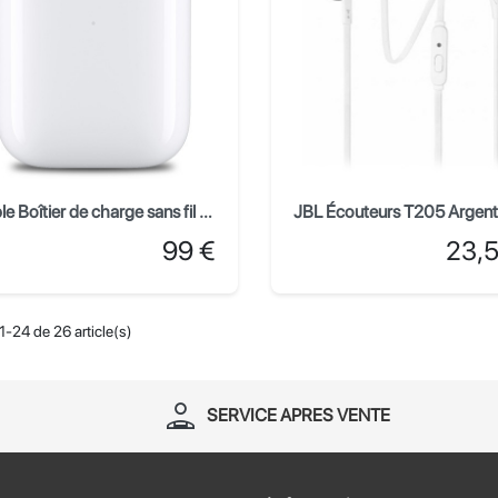
Apple Boîtier de charge sans fil pour AirPods
JBL Écouteurs T205 Argent
Prix
Prix
99 €
23,
1-24 de 26 article(s)
person_apron
SERVICE APRES VENTE