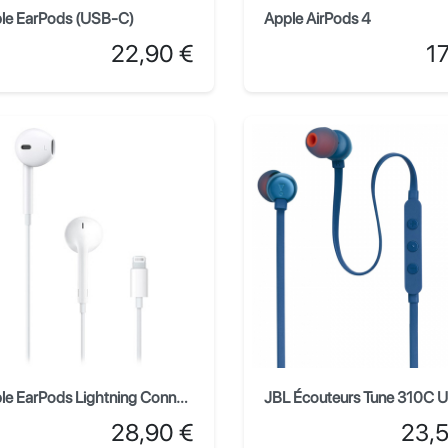
le EarPods (USB-C)
Apple AirPods 4
Prix
Pri
22,90 €
1
Apple EarPods Lightning Connector
Prix
Prix
28,90 €
23,