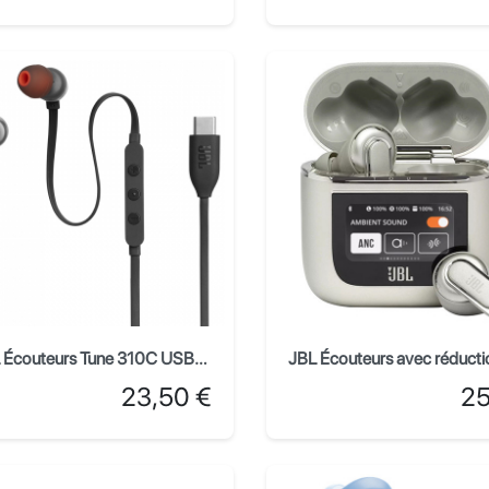
JBL Écouteurs Tune 310C USB-C - Noir
Prix
Prix
23,50 €
25