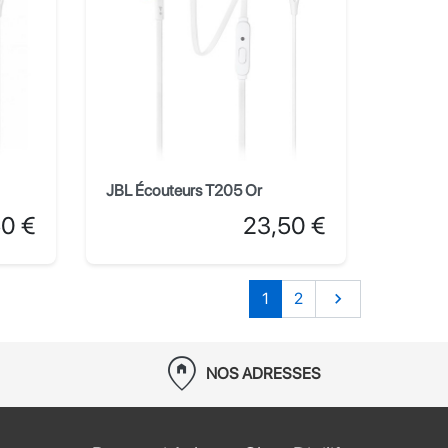
JBL Écouteurs T205 Or
Prix
50 €
23,50 €
Suivant
1
2

home_pin
NOS ADRESSES