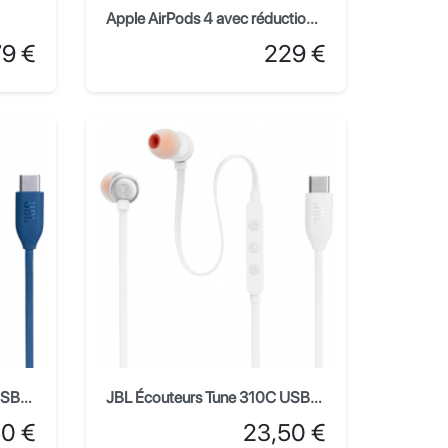
Apple AirPods 4 avec réduction active du bruit
x
Prix
79 €
229 €
JBL Écouteurs Tune 310C USB-C - Bleu
JBL Écouteurs Tune 310C USB-C - Blanc
Prix
50 €
23,50 €