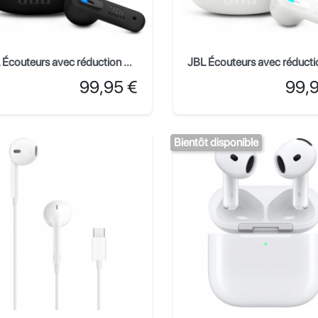
JBL Écouteurs avec réduction de bruit Tune Flex 2 - Noir
Prix
Prix
99,95 €
99,
Bientôt disponible