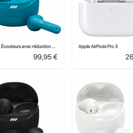
JBL Écouteurs avec réduction de bruit Tune Flex 2 - Cyan
Apple AirPods Pro 3
Prix
Prix
99,95 €
26