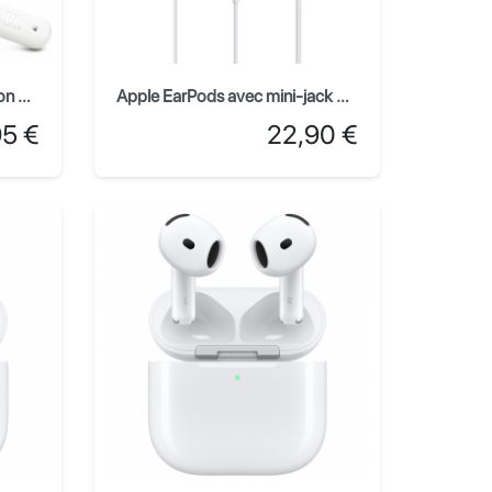
JBL Écouteurs avec réduction de bruit Tune Flex 2 - Blanc
Apple EarPods avec mini-jack 3,5 mm
Prix
95 €
22,90 €