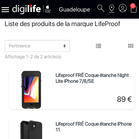
search
pin_drop
account_circle
shopping_bag
0

Guadeloupe
Liste des produits de la marque LifeProof


Affichage 1-2 de 2 article(s)
Lifeproof FRÉ Coque étanche Night
Lite iPhone 7/8/SE
Prix
89 €
Lifeproof FRÉ Coque étanche iPhone
11