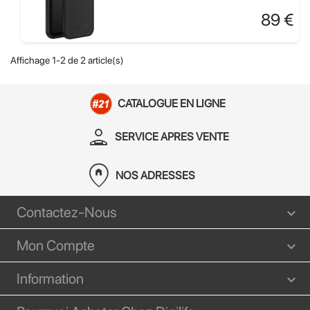
Prix
89 €
Affichage 1-2 de 2 article(s)
CATALOGUE EN LIGNE
person_apron
SERVICE APRES VENTE
home_pin
NOS ADRESSES
Contactez-Nous
Mon Compte
Information