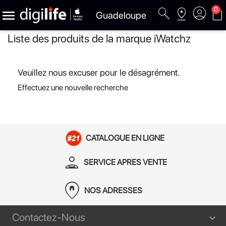
search
pin_drop
account_circle
shopping_bag
0

Guadeloupe
Liste des produits de la marque iWatchz
Veuillez nous excuser pour le désagrément.
Effectuez une nouvelle recherche
CATALOGUE EN LIGNE
person_apron
SERVICE APRES VENTE
home_pin
NOS ADRESSES
Contactez-Nous